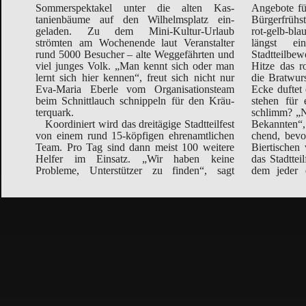
Sommerspektakel unter die alten Kas­
Angebote für
tanienbäume auf den Wilhelmsplatz ein­
Bürgerfrühs
geladen. Zu dem Mini-Kultur-Urlaub
rot-gelb-bla
strömten am Wochenende laut Veran­stalter
längst e
rund 5000 Besucher – alte Weg­gefährten und
Stadtteilbe
viel junges Volk. „Man kennt sich oder man
Hitze das r
lernt sich hier ken­nen“, freut sich nicht nur
die Bratwurs
Eva-Maria Eberle vom Organisationsteam
Ecke duftet
beim Schnittlauch schnippeln für den Kräu­
stehen für 
terquark.
schlimm? „Nö
Koordiniert wird das dreitägige Stadtteilfest
Be­kannten“, meint ein durstiger Mensch la­
von einem rund 15-köpfi­gen ehrenamtlichen
chend, bevor er wieder zwischen den vie­len
Team. Pro Tag sind dann meist 100 weitere
Biertischen verschwindet. Legendär ist auch
Helfer im Ein­satz. „Wir haben keine
das Stadtteilfrühstück am Sonntagmorgen, zu
Probleme, Unter­stützer zu finden“, sagt
dem jeder etwas beiträgt und es an dem
Beitragsnavigation