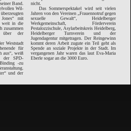
sei­ner Band.
nicht.
elvollen Wil­
Das Sommerspektakel wird seit vie­len
überzeugten
Jahren von den Vereinen „Frauen­notruf gegen
 Jones“ mit
sexuelle Gewalt“, Heidel­berger
 weit in die
Werkgemeinschaft, Förderverein
och zusammen
Pestalozzischule, Asylarbeitskreis Heidelberg,
 über der
Heidelberger Turnverein und der
Jugendagentur mitgetragen. Der Rein­gewinn
 West­stadt
kommt deren Arbeit zugute ein Teil geht als
en­ende für
Spende an soziale Projekte in der Stadt. Im
ch aus“, weiß
vergangenen Jahr waren das laut Eva-Maria
ch der SPD-
Eberle sogar an die 3000 Euro.
anstaltung.
er“ und der