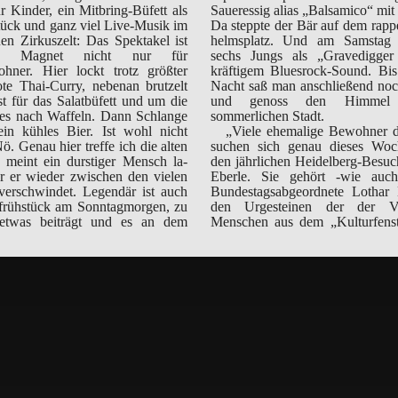
 Kinder, ein Mit­bring-Büfett als
Saueressig alias „Balsamico“ mit 
tück und ganz viel Live-Musik im
Da steppte der Bär auf dem rapp
uen Zirkuszelt: Das Spektakel ist
helmsplatz. Und am Samstag 
in Magnet nicht nur für
sechs Jungs als „Gravedigger
wohner. Hier lockt trotz größter
kräftigem Bluesrock-Sound. Bis
ote Thai-Curry, nebenan brutzelt
Nacht saß man anschlie­ßend n
t für das Salatbüfett und um die
und genoss den Himmel
 es nach Waffeln. Dann Schlange
sommerlichen Stadt.
ein kühles Bier. Ist wohl nicht
„Viele ehemalige Bewohner der
. Genau hier treffe ich die alten
suchen sich genau dieses Woch
den jährlichen Heidelberg-Be­su
Eberle. Sie gehört -wie au
Bundestagsabgeordnete Lothar Binding -zu
den Urgesteinen der der Ver
Menschen aus dem „Kulturfenst