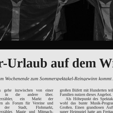
r-Urlaub auf dem Wi
m Wochenende zum Sommerspektakel-Reingewinn kommt Arbe
s gehe inzwischen von einer
t mit Hun­derten teilt. Besonders
on in die andere über.
Familien nutzen dieses Angebot.
enerzähler, ein Markt der
Als Höhepunkt des Spektakel
ten als Forum für Vereine und
wohl das bunte Musik-Progr
en der Stadt, Floh­markt,
Großen. Einen grandiosen Auft
nerzähler, Magie und Mitmach-
super Heimspiel hatte am Freita