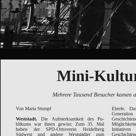
Mini-Kultu
Mehrere Tausend Besucher kamen a
Von Maria Stumpf
Eberle. Da
großen Büfet
Generati
Weststadt.
Die Aufmerksamkeit des Pu­
Geschicht
blikums war ihnen gewiss: Zum 35. Mal
Möglichkei
haben der SPD-Ortsverein Heidelberg
Initiativ
Südwest und andere Weststädter zum
Geschichte