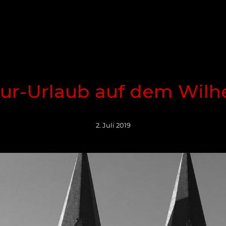
C
tur-Urlaub auf dem Wilh
2. Juli 2019