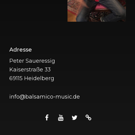
Beitragsnavigation
Adresse
Peter Saueressig
Kaiserstraße 33
69115 Heidelberg
info@balsamico-music.de
facebook
youtube
twitter
apple
music