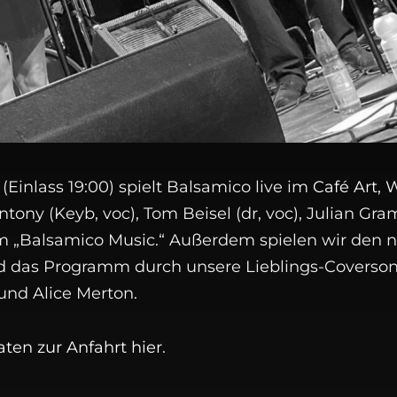
(Einlass 19:00) spielt Balsamico live im
Café Art, 
ony (Keyb, voc), Tom Beisel (dr, voc), Julian Gra
um „Balsamico Music.“ Außerdem spielen wir den
d das Programm durch unsere Lieblings-Coversong
nd Alice Merton.
ten zur Anfahrt hier
.