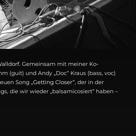
Walldorf
. Gemeinsam mit meiner Ko-
mm (guit) und Andy „Doc“ Kraus (bass, voc)
 neuen Song
„Getting Closer“
, der in der
s, die wir wieder „balsamicosiert“ haben –