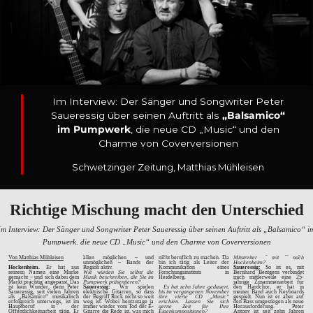
Im Interview: Der Sänger und Songwriter Peter
Saueressig über seinen Auftritt als
„Balsamico“
im Pumpwerk
, die neue CD „Music“ und den
Charme von Coverversionen
Schwetzinger Zeitung, Matthias Mühleisen
Richtige Mischung macht den Unterschied
Im Interview: Der Sänger und Songwriter Peter Saueressig über seinen Auftritt als „Balsamico“ i
Pumpwerk, die neue CD „Music“ und den Charme von Coverversionen
Von Matthias Mühleisen
allen möglichen – und
nicht beruflich zu machen. Da
Mitstreiter mit nach
unmöglichen – Bands der
bin ich tätig als Leiter der
Hockenheim?
Hockenheim.
Er hat aus
Region aktiv.
Kommunikation eines
Saueressig:
So ist es, mit
seinem Namen eine Marke
Wie würden Sie selbst die
Forschungsinstituts in
Bernhard Bentgens verbindet
gemacht – und sich dabei dem
Musik beschreiben, die Sie im
Heidelberg.
mich mittlerweile eine 25-
Markt prächtig angepasst. Das
Pumpwerk präsentieren?
jährige Zusammenarbeit für
ist kein Wunder, denn Peter
Saueressig:
Wir spielen
Es hat zehn Jahre gedauert,
den Hardchor, er hat in
Saueressig, seit vielen Jahren
elektrische Gitarren, so dass
bis im vergangenen November
meiner Band auch Keyboards
als „Balsamico“ musikalisch
der Begriff Rock nicht so weit
ihre vierte CD „Music“
gespielt. Nun ist er aber auf
erfolgreich unterwegs, ist im
weg ist. Wobei heutzutage ja
erschien. Lassen Sie sich
den Bass umgestiegen als neue
Hauptberuf in der
immer wieder vom Tod der E-
gerne Zeit für Ihre
Herausforderung. Peter
Öffentlichkeitsarbeit tätig. Er
Gitarre die Rede ist, was mich
Eigenkompositionen?
Antony ist seit zehn Jahren