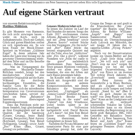
Musik-Dinner:
Die Band Balsamico um Peter Saueressig serviert neben Hits tolle Eigenkompositionen
Auf eigene Stärken vertraut
von unserem Redaktionsmitglied
Gruppe das Tempo an und greift in
Matthias Mühleisen
Genaues Hinhören lohnt sich
die Klassikerkiste: Bei „Come
So lernen die Zuhörer im Lauf der
together“ der Beatles singt Peter
Es gibt Momente von Harmonie,
fünf Stunden die meisten Songs des
Antony, für Robbie Williams’
die sich nicht erzwingen lassen –
Ende 2017 erschienenen vierten
„Angels“ und „Happy“ vom
weder im Koch- noch im
Albums „Balsamico Music“ kennen
Namensvetter Pharell holt
Aufnahmestudio. Doch mit Geduld,
und mit „Deep breathing“ sowie
Saueressig als Überraschungsgast
Glück und gutem Händchen stellen
„Heaven knows“ weitere Stücke
Andy Laycock ans Mikrofon, der
sie sich irgendwann ein. So wie
von den Vorgängern „On the rocks“
seit knapp 20 Jahren den A-
beim Finale der Musik-Dinner-
und „Hot“. Dabei drückt das
cappella-Größen „Flying Pickets“
Spielzeit im Wirtshaus „Güldener
bestens eingespielte Quintett mal
angehört.
Engel“. In deren zehntem Jahr
auf die Tube, etwa bei „Addiction“
Noch vor der Dessertvariation
haben die Gäste eine bislang nie da
oder „Fits like a glove“, während
kommt ein Queen-Medley auf den
gewesene Übereinstimmung erlebt:
Nummern wie „From the cradle to
Tisch: „Crazy little thing called
auf dem Teller und im Ohr derselbe
the grave“ nachdenklich
love“, „We will rock you“ und
Genuss – Balsamico.
rüberkommen. Dass Saueressigs
„Don’t stop me now“ sorgen für
Was im Viergangmenü die
Texte genaues Hinhören verdienen,
Stimmung wie bei der bald
raffinierten Mozzarella-Tomate-
dürften vor allem jene Gäste
folgenden Oscarverleihung, bei
Röllchen veredelt, bringt bei den
bemerken, die eins der Alben mit
„Kiss“ von Prince ist im zweiten
musikalischen Zutaten eine
nach Hause genommen haben.
Teil richtig Druck dahinter, für
unerhörte Originalität auf die Karte.
Im Konzert reißt vor allem die
„Everybody needs somebody“
Während die durchweg
Musik mit. Ausgewählt sind die
greift Peter Antony zur
hochkarätigen Ensembles, die
Zutaten aus anderen
Sonnenbrille à la Blues Brothers,
Familie Greis für die Reihe
Kompositionsküchen, mit denen
und als Zugabe lässt sich
verpflichtete, sich der mitreißenden
Balsamico die Sinnenfreude
Balsamico nicht lumpen und liefert
Interpretation von Coverversionen
anreichert. „Unplugged“ als
sowohl „Stand by me“ (Ben E.
verschrieben haben, serviert die
„Amuse Gueule“ kredenzt die Band
King) als auch „Smoke on the
Band um Peter „Balsamico“
am Tisch Brooke Frasers
water“ von Deep Purple mit Andy
Saueressig überwiegend
„Something in the water“ und
„Doc“ Kraus an der Leadgitarre und
Eigenkompositionen.
„Valerie“ von Amy Winehouse,
Saueressig als entfesselt
Dass das Publikum nicht mit
wobei beides später in der
schreiendem Vokalist Ian Gillan.
ihnen fremdelt, liegt gleichermaßen
jeweiligen Vollversion
Schillernder kann so ein Abend
an ihrer Eingängigkeit und an der
nachgereicht wird. David Bowies
kaum enden, die Begeisterung ist zu
Qualität, mit der Saueressig
„Let’s dance“, bei dem Tom Beisel
Recht groß. Balsamico_IMG_1602
(Gitarre, Gesang), Jenny Badal
hinter seinen Trommeln den
Genießen mit Balsamico: Jenny
(Gesang, Percussion), Peter Antony
Gesang übernimmt, bietet
Badal (v. l.), Peter Saueressig, Tom
(Keyboard, Gesang), Tom Beisel
Gelegenheit zu feinen Soli.
Beisel und Andy „Doc“ Kraus
(Schlagzeug, Gesang) sowie Andy
Nachdem die Piccata Milanese auf
feiern im „Güldenen Engel“ eine
„Doc“ Kraus (Bass, Gitarre,
tomatisierter Pasta für eine gute
gelungene Premiere. (Foto: Andy
Gesang) sie performen.
Grundlage gesorgt hat, zieht die
Laycock)