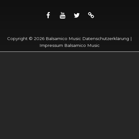
facebook
youtube
twitter
apple
BALSAMICO Live @
music
Neckarorte Heidelberg
Copyright © 2026
Balsamico Music
Datenschutzerklärung
|
Impressum Balsamico Music
Nachmittagskonzert am Neckarort Römerbad:
BALSAMICO Trio – Songs aus 5 Alben mit eigener
Musik, angereichert mit „balsamicosierten“ Covers von
Queen