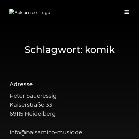
Schlagwort:
komik
Heidelberger HardChor:
Adresse
Hockenheim, Pumpwerk
Peter Saueressig
Kaiserstraße 33
Männerschicksale XII: Nicht mein Zirkus! Mehr Info:
69115 Heidelberg
www.hardchor.de
info@balsamico-music.de
Heidelberger HardChor: