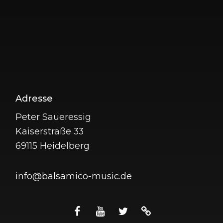
Veranstaltungen
Vorherige
Heute
NÄCHSTE
VERANSTAL
KALENDER ABONNIEREN
Adresse
Peter Saueressig
Kaiserstraße 33
69115 Heidelberg
info@balsamico-music.de
facebook
youtube
twitter
apple
music